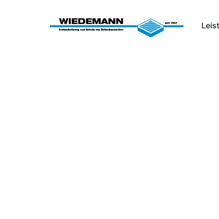
Leis
Theodor-H