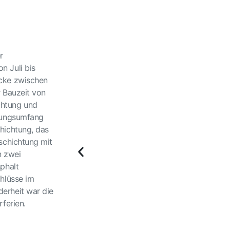
r
n Juli bis
cke zwischen
 Bauzeit von
chtung und
stungsumfang
hichtung, das
schichtung mit
n zwei
phalt
hlüsse im
erheit war die
ferien.