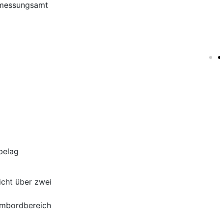
rmessungsamt
belag
icht über zwei
mmbordbereich