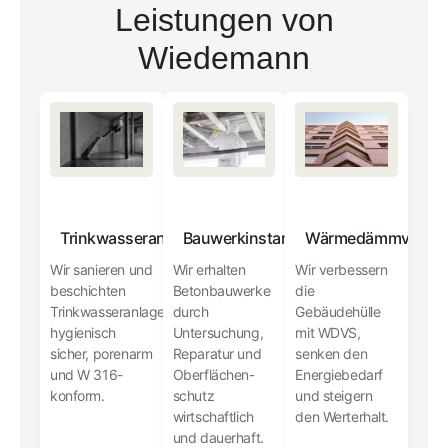
Leistungen von
Wiedemann
Trinkwasseranlagen
Bauwerkinstandsetzung
Wärmedämmverbun
Wir sanieren und
Wir erhalten
Wir verbessern
beschichten
Betonbauwerke
die
Trinkwasseranlagen
durch
Gebäudehülle
hygienisch
Untersuchung,
mit WDVS,
sicher, porenarm
Reparatur und
senken den
und W 316-
Oberflächen-
Energiebedarf
konform.
schutz
und steigern
wirtschaftlich
den Werterhalt.
und dauerhaft.