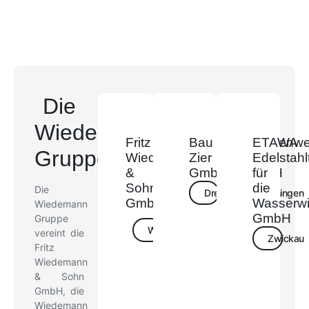
Die
Wiedemann
Fritz
Wiedemann
Bau
Wannenwe
ETAWA
Gruppe
Wiedemann
Reservoirschutz
Zier
HDW
Edelstahl
&
AG
GmbH
GmbH
für
Sohn
die
Die
Basel,
Dresden
Meiningen
GmbH
Wasserwi
Wiedemann
Schweiz
GmbH
Gruppe
Wiesbaden
Dresden
vereint die
Zwickau
Fritz
Wiedemann
& Sohn
GmbH, die
Wiedemann