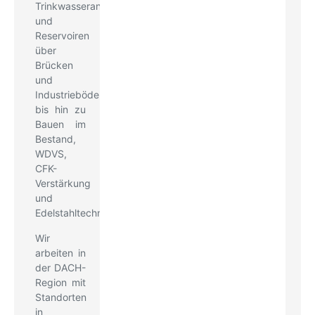
Trinkwasseranlagen
und
Reservoiren
über
Brücken
und
Industrieböden
bis hin zu
Bauen im
Bestand,
WDVS,
CFK-
Verstärkung
und
Edelstahltechnik.
Wir
arbeiten in
der DACH-
Region mit
Standorten
in