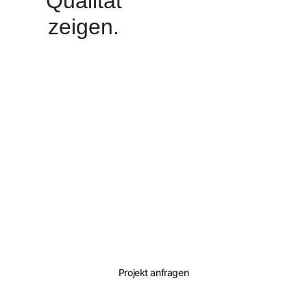
Qualität
zeigen.
Interesse an einer
Zusammenarbeit?
Wenn Sie Fragen zu einem der Projekte haben oder zum
Umfang unserer Leistungen, dann melden Sie sich gerne
telefonisch oder per Kontaktformular. Ein fachkundiger
Mitarbeiter wird sich für Ihr Anliegen Zeit nehmen.
Projekt anfragen