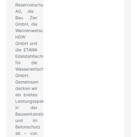
Reservoirschutz
AG, die
Bau Zier
GmbH, die
Wannenwetsch
HDW
GmbH und
die
ETAWA
Edelstahltechnik
für die
Wasserwirtschaft
GmbH
.
Gemeinsam
decken wir
ein breites
Leistungsspektrum
in der
Bauwerksinstandsetzung
und im
Betonschutz
ab – von