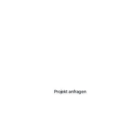
Sprechen wir über Ihr
Bauwerk.
Wir analysieren den Zustand und entwickeln eine passende
Lösung.
Projekt anfragen