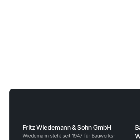
Fritz Wiedemann & Sohn GmbH
B
Wiedemann steht seit 1947 für Bauwerks-
W