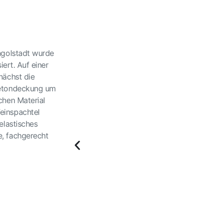
ngolstadt wurde
ert. Auf einer
nächst die
Betondeckung um
chen Material
einspachtel
elastisches
, fachgerecht