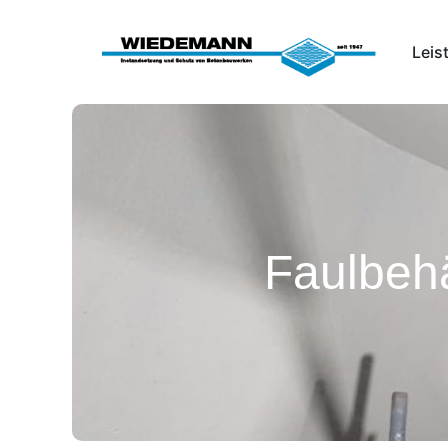
Leis
Faulbehä