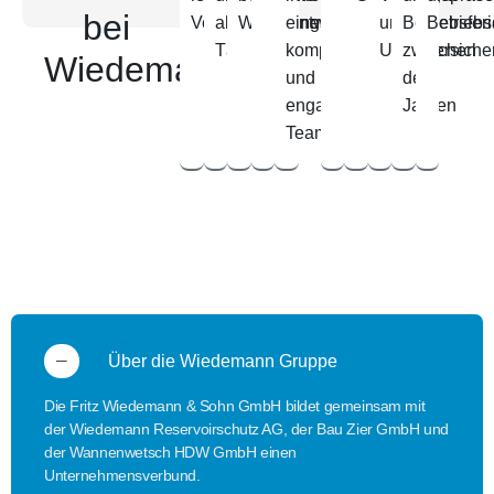
bei
Vergütung
abwechslungsreiche
Weiterentwicklung
einem
und
Betriebsfer
Betriebs
Tätigkeit
kompetenten
Unfallversiche
zwischen
Wiedemann
und
den
engagierten
Jahren
Team
Über die Wiedemann Gruppe
Die Fritz Wiedemann & Sohn GmbH bildet gemeinsam mit
der Wiedemann Reservoirschutz AG, der Bau Zier GmbH und
der Wannenwetsch HDW GmbH einen
Unternehmensverbund.