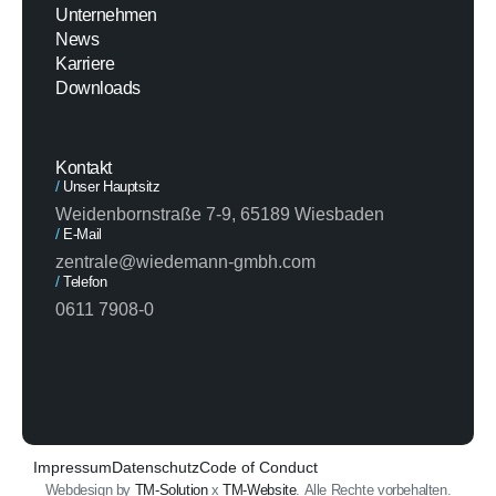
Unternehmen
News
Karriere
Downloads
Kontakt
/
Unser Hauptsitz
Weidenbornstraße 7-9, 65189 Wiesbaden
/
E-Mail
zentrale@wiedemann-gmbh.com
/
Telefon
0611 7908-0
Impressum
Datenschutz
Code of Conduct
Webdesign by
TM-Solution
x
TM-Website
. Alle Rechte vorbehalten.