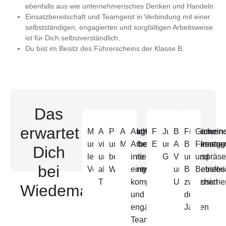
ebenfalls aus wie unternehmerisches Denken und Handeln.
Einsatzbereitschaft und Teamgeist in Verbindung mit einer
selbstständigen, engagierten und sorgfältigen Arbeitsweise
ist für Dich selbstverständlich.
Du bist im Besitz des Führerscheins der Klasse B.
Das
erwartet
Markt-
Anspruchsvolle,
Persönliche
Attraktive
Angenehme
Fundierte
Jubiläumszuwen
Betriebliche
Freie
Gemein
und
vielseitige
und
Mitarbeiterrabatte
Arbeitsatmosphäre
Einarbeitung
und
Altersversorgu
Brückentag
Firmene
Dich
leistungsorientierte
und
berufliche
in
Geburtstagspräse
VL
und
und
bei
Vergütung
abwechslungsreiche
Weiterentwicklung
einem
und
Betriebsfer
Betriebs
Tätigkeit
kompetenten
Unfallversiche
zwischen
Wiedemann
und
den
engagierten
Jahren
Team