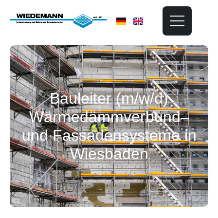
Bauleiter (m/w/d)
Wärmedämmverbund–
und Fassadensysteme in
Wiesbaden